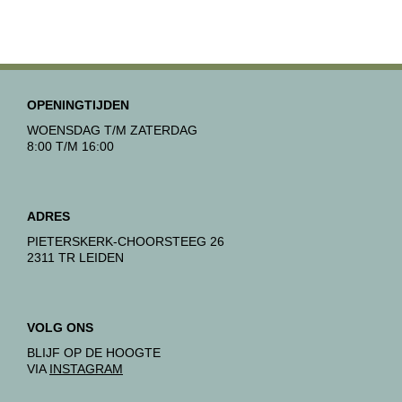
OPENINGTIJDEN
WOENSDAG T/M ZATERDAG
8:00 T/M 16:00
ADRES
PIETERSKERK-CHOORSTEEG 26
2311 TR LEIDEN
VOLG ONS
BLIJF OP DE HOOGTE
VIA
INSTAGRAM