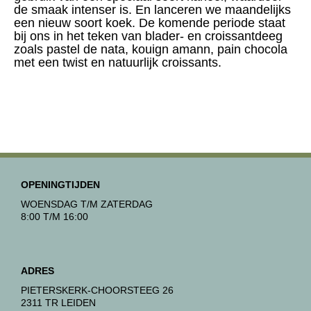
de smaak intenser is. En lanceren we maandelijks
een nieuw soort koek. De komende periode staat
bij ons in het teken van blader- en croissantdeeg
zoals pastel de nata, kouign amann, pain chocola
met een twist en natuurlijk croissants.
OPENINGTIJDEN
WOENSDAG T/M ZATERDAG
8:00 T/M 16:00
ADRES
PIETERSKERK-CHOORSTEEG 26
2311 TR LEIDEN